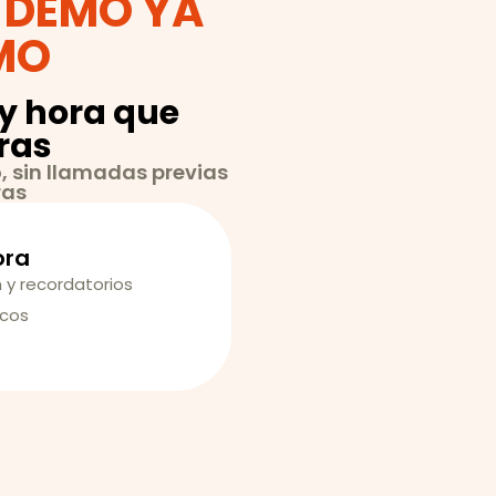
 DEMO YA
MO
 y hora que
eras
, sin llamadas previas
ras
ora
 y recordatorios
cos