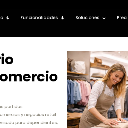
io
Funcionalidades
Soluciones
Prec
io
 comercio
os partidos.
comercios y negocios retail
 pensado para dependientes,