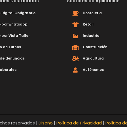
dades Destacadas
Sectores de Aplicación
 Digital Obligatorio
Hosteleria
e por whatsapp
Retail
 por Vista Taller
Industria
n de Turnos
Construcción
de denuncias
Agricultura
laborales
Autónomos
echos reservados |
Diseño
|
Política de Privacidad
|
Política d