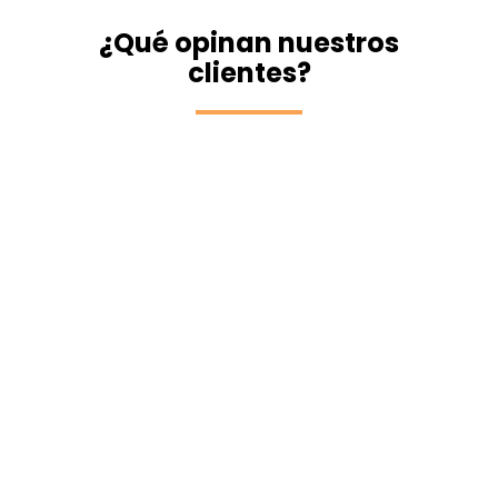
¿Qué opinan nuestros
clientes?
Innovadora y accesible
Estoy muy contento con cómo la Oficina
Virtual nos ayuda a cumplir con la normativa
de fichaje digital. Es fácil de usar y accesible
desde cualquier dispositivo, ¡muy cómodo!
Javier Solíscano
Todo en uno para la
administración
La Oficina Virtual no solo simplifica nuestras
tareas administrativas, sino que también