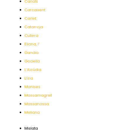
Canals
Carcaixent
Carlet
Catarroja
Cullera
Eliana, l’
Gandia
Godella
L’Alcúdia
Llíria
Manises
Massamagrell
Massanassa
Meliana
Mislata