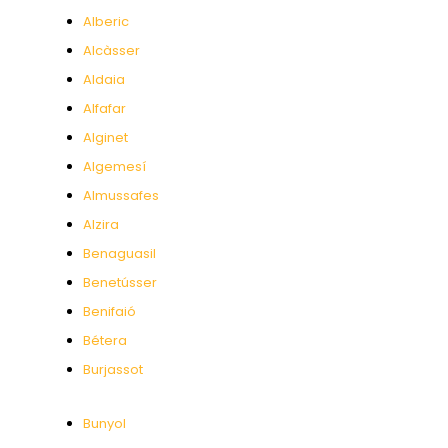
Alberic
Alcàsser
Aldaia
Alfafar
Alginet
Algemesí
Almussafes
Alzira
Benaguasil
Benetússer
Benifaió
Bétera
Burjassot
Bunyol