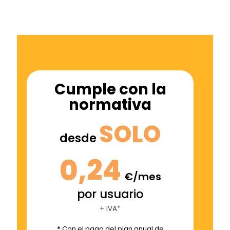
Cumple con la
normativa
SOLO
desde
0,24
€/mes
por usuario
+ IVA*
*
Con el pago del plan anual de