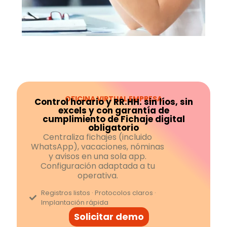
OFICINA VIRTUAL EMPRESA
Control horario y RR.HH. sin líos, sin
excels y con garantía de
cumplimiento de Fichaje digital
obligatorio
Centraliza fichajes (incluido
WhatsApp), vacaciones, nóminas
y avisos en una sola app.
Configuración adaptada a tu
operativa.
Registros listos · Protocolos claros ·
Implantación rápida
Solicitar demo