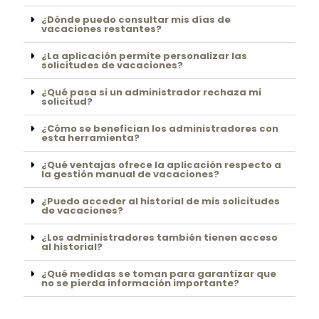
¿Dónde puedo consultar mis días de
vacaciones restantes?
¿La aplicación permite personalizar las
solicitudes de vacaciones?
¿Qué pasa si un administrador rechaza mi
solicitud?
¿Cómo se benefician los administradores con
esta herramienta?
¿Qué ventajas ofrece la aplicación respecto a
la gestión manual de vacaciones?
¿Puedo acceder al historial de mis solicitudes
de vacaciones?
¿Los administradores también tienen acceso
al historial?
¿Qué medidas se toman para garantizar que
no se pierda información importante?