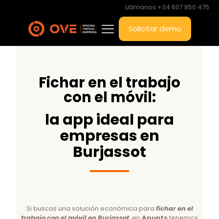
Llámanos +34 607 850 475
Solicitar demo
Fichar en el trabajo
con el móvil:
la app ideal para
empresas en
Burjassot
Si buscas una solución económica para
fichar en el
trabajo con el móvil en Burjassot
, en
Apunts
tenemos