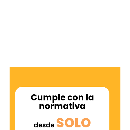
permitido gestionar mejor a nuestro equipo
cuando están fuera de la oficina. ¡Ideal para
empresas modernas!
Marta Villanueva
Cumple con la
normativa
SOLO
desde