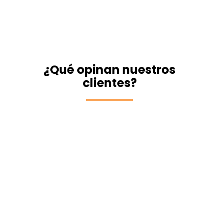
¿Qué opinan nuestros
clientes?
Innovadora y accesible
Estoy muy contento con cómo la Oficina
Virtual nos ayuda a cumplir con la normativa
de fichaje digital. Es fácil de usar y accesible
desde cualquier dispositivo, ¡muy cómodo!
Javier Solíscano