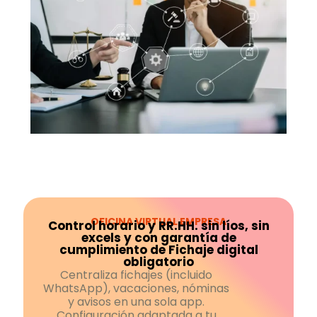
OFICINA VIRTUAL EMPRESA
Control horario y RR.HH. sin líos, sin
excels y con garantía de
cumplimiento de Fichaje digital
obligatorio
Centraliza fichajes (incluido
WhatsApp), vacaciones, nóminas
y avisos en una sola app.
Configuración adaptada a tu