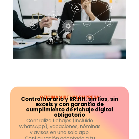
OFICINA VIRTUAL EMPRESA
Control horario y RR.HH. sin líos, sin
excels y con garantía de
cumplimiento de Fichaje digital
obligatorio
Centraliza fichajes (incluido
WhatsApp), vacaciones, nóminas
y avisos en una sola app.
Configuración adaptada a tu