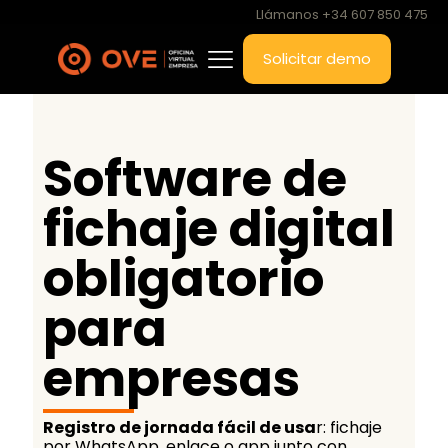
Llámanos +34 607 850 475
Solicitar demo
Software de
fichaje digital
obligatorio
para
empresas
Registro de jornada fácil de usa
r: fichaje
por WhatsApp, enlace o app junto con