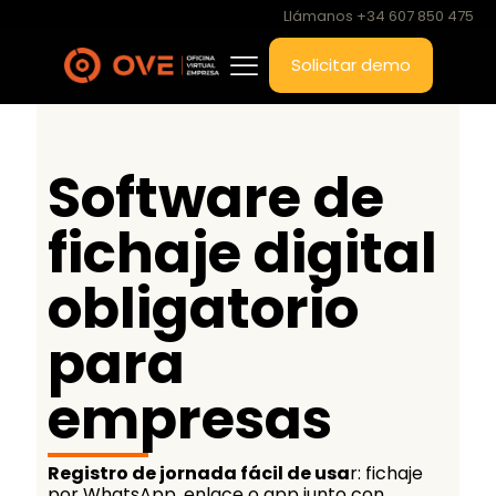
Llámanos +34 607 850 475
Solicitar demo
Software de
fichaje digital
obligatorio
para
empresas
Registro de jornada fácil de usa
r: fichaje
por WhatsApp, enlace o app junto con