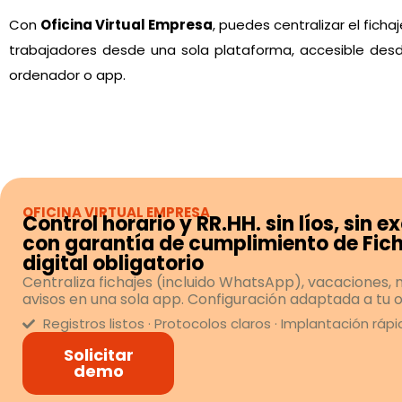
Con
Oficina Virtual Empresa
, puedes centralizar el ficha
trabajadores desde una sola plataforma, accesible desd
ordenador o app.
OFICINA VIRTUAL EMPRESA
Control horario y RR.HH. sin líos, sin e
con garantía de cumplimiento de Fic
digital obligatorio
Centraliza fichajes (incluido WhatsApp), vacaciones,
avisos en una sola app. Configuración adaptada a tu o
Registros listos · Protocolos claros · Implantación ráp
Solicitar
demo