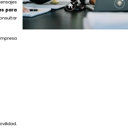
ensajes
es para
consultar
empresa
vilidad.