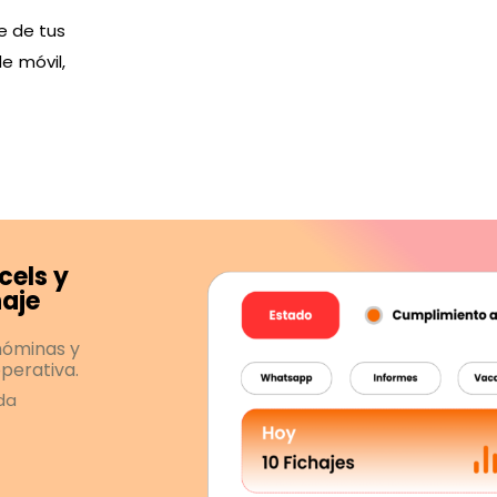
je de tus
e móvil,
xcels y
haje
 nóminas y
perativa.
ida