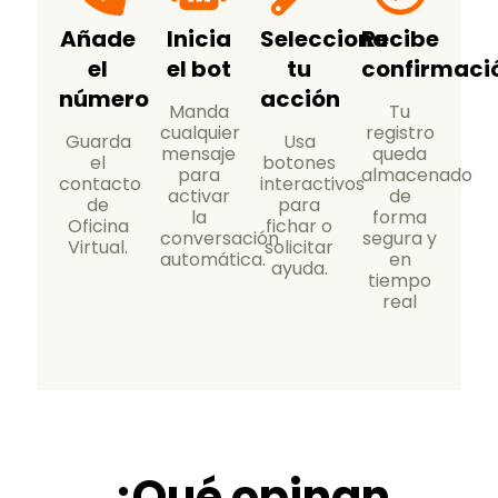
Añade
Inicia
Selecciona
Recibe
el
el bot
tu
confirmaci
número
acción
Manda
Tu
cualquier
registro
Guarda
Usa
mensaje
queda
el
botones
para
almacenado
contacto
interactivos
activar
de
de
para
la
forma
Oficina
fichar o
conversación
segura y
Virtual.
solicitar
automática.
en
ayuda.
tiempo
real
¿Qué opinan