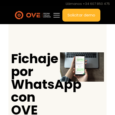
Llámanos +34 607 850 475
Solicitar demo
Fichaje
por
WhatsApp
con
OVE