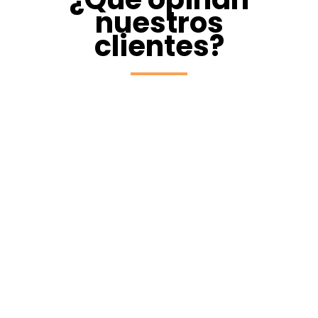
nuestros
clientes?
Innovadora y
accesible
Estoy muy
contento con cómo la Oficina Virtual
nos ayuda a cumplir con la
normativa de fichaje digital. Es fácil
de usar y accesible desde cualquier
dispositivo, ¡muy cómodo!
Javier Solíscano
Todo en uno para
la administración